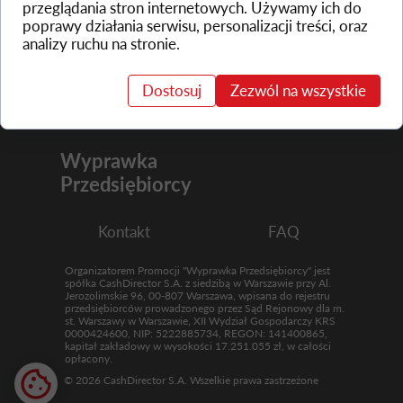
przeglądania stron internetowych. Używamy ich do
poprawy działania serwisu, personalizacji treści, oraz
analizy ruchu na stronie.
Dostosuj
Zezwól na wszystkie
Wyprawka
Przedsiębiorcy
Kontakt
FAQ
Organizatorem Promocji "Wyprawka Przedsiębiorcy" jest
spółka CashDirector S.A. z siedzibą w Warszawie przy Al.
Jerozolimskie 96, 00-807 Warszawa, wpisana do rejestru
przedsiębiorców prowadzonego przez Sąd Rejonowy dla m.
st. Warszawy w Warszawie, XII Wydział Gospodarczy KRS
0000424600, NIP: 5222885734, REGON: 141400865,
kapitał zakładowy w wysokości 17.251.055 zł, w całości
opłacony.
© 2026 CashDirector S.A. Wszelkie prawa zastrzeżone